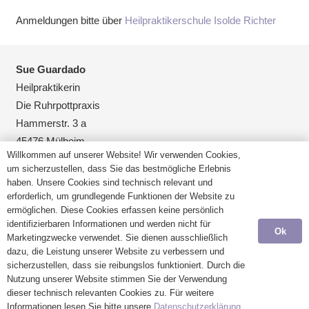
Anmeldungen bitte über
Heilpraktikerschule Isolde Richter
Sue Guardado
Heilpraktikerin
Die Ruhrpottpraxis
Hammerstr. 3 a
45476 Mülheim
Willkommen auf unserer Website! Wir verwenden Cookies,
um sicherzustellen, dass Sie das bestmögliche Erlebnis
0208-3899300
haben. Unsere Cookies sind technisch relevant und
erforderlich, um grundlegende Funktionen der Website zu
0208-3019951
ermöglichen. Diese Cookies erfassen keine persönlich
identifizierbaren Informationen und werden nicht für
mail@ruhrpottpraxis.de
Ok
Marketingzwecke verwendet. Sie dienen ausschließlich
dazu, die Leistung unserer Website zu verbessern und
Impressum
sicherzustellen, dass sie reibungslos funktioniert. Durch die
Nutzung unserer Website stimmen Sie der Verwendung
Datenschutzerklärung
dieser technisch relevanten Cookies zu. Für weitere
Informationen lesen Sie bitte unsere
Datenschutzerklärung