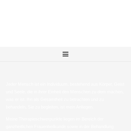
Jeder Mensch ist ein Individuum, bestehend aus Körper, Geist
und Seele, die in ihrer Einheit den Menschen zu dem machen,
was er ist. Ihn als Gesamtheit zu betrachten und zu
behandeln, Sie zu begleiten, ist mein Anliegen.
Meine Therapieschwerpunkte liegen im Bereich der
ganzheitlichen Frauenheilkunde sowie in der Behandlung