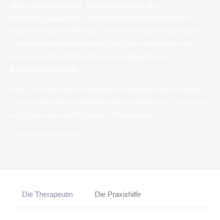
akuter und chronischer Schmerzzustände des
Bewegungsapparates, Hauterkrankungen (insbesondere
Neurodermitis) und Allergien. Ich erstelle nach eingehender
Untersuchung/Befunderhebung mit Ihnen gemeinsam ein
speziell auf Sie und Ihre Erkrankung abgestimmtes
Behandlungskonzept.
Falls Sie Fragen zu den einzelnen Therapien haben, können
Sie sich jederzeit unverbindlich bei mir informieren. Lesen Sie
auch gerne die weiterführenden Informationen.
Ich freue mich auf Sie!
Die Therapeutin
Die Praxishilfe