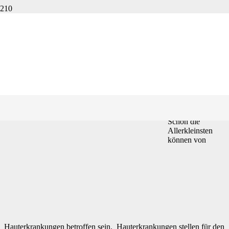
Webinar
Kinderheilkunde (Block 3 –
Hauterkrankungen) – Isolde
Richter Heilpraktikerschule
Blockziel
Schon die
Allerkleinsten
können von
Hauterkrankungen betroffen sein. Hauterkrankungen stellen für den